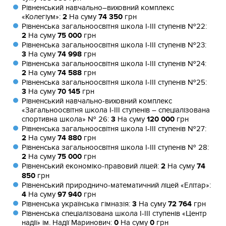
Рівненський навчально–виховний комплекс
«Колегіум»:
2
На суму
74 350
грн
Рівненська загальноосвітня школа І-ІІІ ступенів №22:
2
На суму
75 000
грн
Рівненська загальноосвітня школа І-ІІІ ступенів №23:
3
На суму
74 998
грн
Рівненська загальноосвітня школа І-ІІІ ступенів №24:
2
На суму
74 588
грн
Рівненська загальноосвітня школа І-ІІІ ступенів №25:
3
На суму
70 145
грн
Рівненський навчально-виховний комплекс
«Загальноосвітня школа І-ІІІ ступенів – спеціалізована
спортивна школа» № 26:
3
На суму
120 000
грн
Рівненська загальноосвітня школа І-ІІІ ступенів №27:
2
На суму
74 880
грн
Рівненська загальноосвітня школа І-ІІІ ступенів № 28:
2
На суму
75 000
грн
Рівненський економіко-правовий ліцей:
2
На суму
74
850
грн
Рівненський природничо-математичний ліцей «Елітар»:
4
На суму
97 940
грн
Рівненська українська гімназія:
3
На суму
72 764
грн
Рівненська спеціалізована школа І-ІІІ ступенів «Центр
надії» ім. Надії Маринович:
0
На суму
0
грн