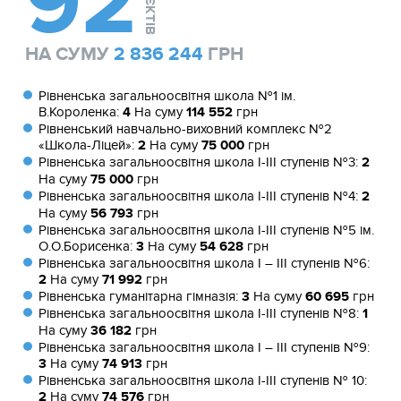
92
ПРОЄКТІВ
НА СУМУ
2 836 244
ГРН
Рівненська загальноосвітня школа №1 ім.
В.Короленка:
4
На суму
114 552
грн
Рівненський навчально-виховний комплекс №2
«Школа-Ліцей»:
2
На суму
75 000
грн
Рівненська загальноосвітня школа І-ІІІ ступенів №3:
2
На суму
75 000
грн
Рівненська загальноосвітня школа І-ІІІ ступенів №4:
2
На суму
56 793
грн
Рівненська загальноосвітня школа І-ІІІ ступенів №5 ім.
О.О.Борисенка:
3
На суму
54 628
грн
Рівненська загальноосвітня школа І – ІІІ ступенів №6:
2
На суму
71 992
грн
Рівненська гуманітарна гімназія:
3
На суму
60 695
грн
Рівненська загальноосвітня школа І-ІІІ ступенів №8:
1
На суму
36 182
грн
Рівненська загальноосвітня школа I – III ступенів №9:
3
На суму
74 913
грн
Рівненська загальноосвітня школа І-ІІІ ступенів № 10:
2
На суму
74 576
грн