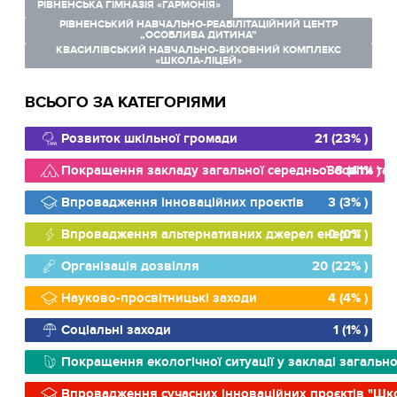
РІВНЕНСЬКА ГІМНАЗІЯ «ГАРМОНІЯ»
РІВНЕНСЬКИЙ НАВЧАЛЬНО-РЕАБІЛІТАЦІЙНИЙ ЦЕНТР
„ОСОБЛИВА ДИТИНА”
КВАСИЛІВСЬКИЙ НАВЧАЛЬНО-ВИХОВНИЙ КОМПЛЕКС
«ШКОЛА-ЛІЦЕЙ»
ВСЬОГО ЗА КАТЕГОРІЯМИ
Розвиток шкільної громади
21 (23% )
Покращення закладу загальної середньої освіти та й
38 (41% )
Впровадження інноваційних проєктів
3 (3% )
Впровадження альтернативних джерел енергії
0 (0% )
Організація дозвілля
20 (22% )
Науково-просвітницькі заходи
4 (4% )
Соціальні заходи
1 (1% )
Покращення екологічної ситуації у закладі загально
Впровадження сучасних інноваційних проєктів "Шк