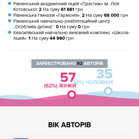
Рівненський академічний ліцей «Престиж» ім. Лілії
Котовської:
2
На суму
61 861
грн
Рівненська гімназія «Гармонія»:
2
На суму
68 000
грн
Рівненський навчально-реабілітаційний центр
„Особлива дитина”:
0
На суму
0
грн
Квасилівський навчально-виховний комплекс «Школа-
ліцей»:
1
На суму
44 990
грн
ЗАРЕЄСТРОВАНО
92
АВТОРІВ
35
57
(38%) ЧОЛОВІКИ
(62%) ЖІНКИ
ВІК АВТОРІВ