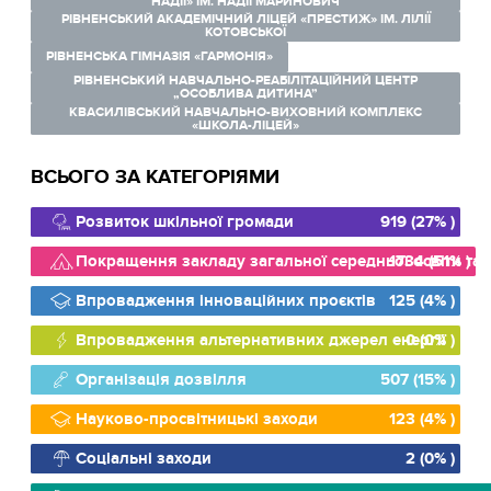
НАДІЇ» ІМ. НАДІЇ МАРИНОВИЧ
РІВНЕНСЬКИЙ АКАДЕМІЧНИЙ ЛІЦЕЙ «ПРЕСТИЖ» ІМ. ЛІЛІЇ
КОТОВСЬКОЇ
РІВНЕНСЬКА ГІМНАЗІЯ «ГАРМОНІЯ»
РІВНЕНСЬКИЙ НАВЧАЛЬНО-РЕАБІЛІТАЦІЙНИЙ ЦЕНТР
„ОСОБЛИВА ДИТИНА”
КВАСИЛІВСЬКИЙ НАВЧАЛЬНО-ВИХОВНИЙ КОМПЛЕКС
«ШКОЛА-ЛІЦЕЙ»
ВСЬОГО ЗА КАТЕГОРІЯМИ
Розвиток шкільної громади
919 (27% )
Покращення закладу загальної середньої освіти та й
1734 (51% )
Впровадження інноваційних проєктів
125 (4% )
Впровадження альтернативних джерел енергії
0 (0% )
Організація дозвілля
507 (15% )
Науково-просвітницькі заходи
123 (4% )
Соціальні заходи
2 (0% )